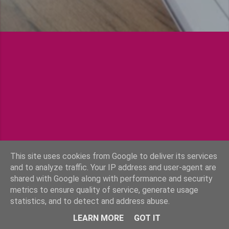
g
y
z
é
s
e
k
This site uses cookies from Google to deliver its services
and to analyze traffic. Your IP address and user-agent are
shared with Google along with performance and security
metrics to ensure quality of service, generate usage
statistics, and to detect and address abuse.
Üzemeltető: Blogger
LEARN MORE
GOT IT