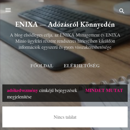
Ugrás a fő tartalomra
ENIXA — Adózásról Könnyedén
A blog elsődleges célja, az ENIXA Management és ENIXA
Minio ügyfelei részére rendszeres hírlevélben kiküldött
információk egyszerű és gyors visszakereshetősége
FŐOLDAL
ELÉRHETŐSÉG
TOVÁBBIAK…
PARTNEREIM
adókedvezmény
MINDET MUTAT
címkéjű bejegyzések
B
megjelenítése
e
j
Nincs találat
e