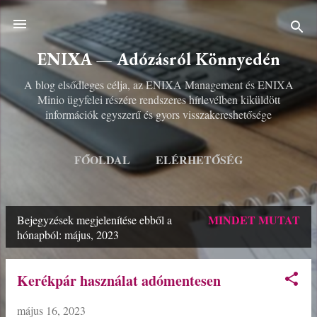
Ugrás a fő tartalomra
ENIXA — Adózásról Könnyedén
A blog elsődleges célja, az ENIXA Management és ENIXA
Minio ügyfelei részére rendszeres hírlevélben kiküldött
információk egyszerű és gyors visszakereshetősége
FŐOLDAL
ELÉRHETŐSÉG
TOVÁBBIAK…
PARTNEREIM
MINDET MUTAT
Bejegyzések megjelenítése ebből a
B
hónapból: május, 2023
e
j
Kerékpár használat adómentesen
e
május 16, 2023