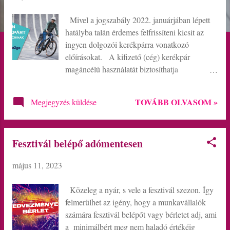
g
Mivel a jogszabály 2022. januárjában lépett
y
hatályba talán érdemes felfrissíteni kicsit az
z
ingyen dolgozói kerékpárra vonatkozó
előírásokat. A kifizető (cég) kerékpár
é
magáncélú használatát biztosíthatja
s
adómentesen . A szabályozás a kerékpár
fogalmát nem határozza meg és háttér
e
TOVÁBB OLVASOM »
Megjegyzés küldése
jogszabályra sem hivatkozik, ezért kerékpár
k
alatt a hétköznapi értelemben vett kerékpárt
kell érteni, vagyis azt a kétkerekű járművet: -
Fesztivál belépő adómentesen
amelyet kizárólag emberi erővel lehet hajtani ,
vagy - amelynek használatát legfeljebb 300
május 11, 2023
watt teljesítményű elektromos motor segíti .
Nem alkalmazható tehát ez az adómentes
Közeleg a nyár, s vele a fesztivál szezon. Így
juttatás például a rollerre, elektromos rollerre
felmerülhet az igény, hogy a munkavállalók
vagy más, közlekedésre használható kétkerekű
számára fesztivál belépőt vagy bérletet adj, ami
eszközre! Valamint kivételt képez - a
a minimálbért meg nem haladó értékéig
magáncélra biztosított személygépkocsi